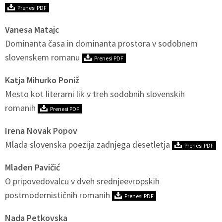
Prenesi PDF
Vanesa Matajc
Dominanta časa in dominanta prostora v sodobnem
slovenskem romanu
Prenesi PDF
Katja Mihurko Poniž
Mesto kot literarni lik v treh sodobnih slovenskih
romanih
Prenesi PDF
Irena Novak Popov
Mlada slovenska poezija zadnjega desetletja
Prenesi PDF
Mladen Pavičić
O pripovedovalcu v dveh srednjeevropskih
postmodernističnih romanih
Prenesi PDF
Nada Petkovska