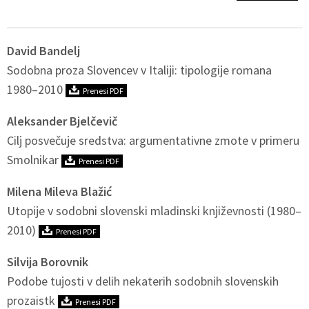
David Bandelj
Sodobna proza Slovencev v Italiji: tipologije romana
1980–2010
Prenesi PDF
Aleksander Bjelčevič
Cilj posvečuje sredstva: argumentativne zmote v primeru
Smolnikar
Prenesi PDF
Milena Mileva Blažić
Utopije v sodobni slovenski mladinski književnosti (1980–
2010)
Prenesi PDF
Silvija Borovnik
Podobe tujosti v delih nekaterih sodobnih slovenskih
prozaistk
Prenesi PDF