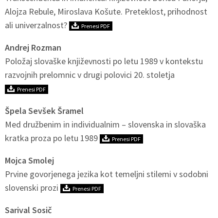
Alojza Rebule, Miroslava Košute. Preteklost, prihodnost
ali univerzalnost?
Prenesi PDF
Andrej Rozman
Položaj slovaške književnosti po letu 1989 v kontekstu
razvojnih prelomnic v drugi polovici 20. stoletja
Prenesi PDF
Špela Sevšek Šramel
Med družbenim in individualnim – slovenska in slovaška
kratka proza po letu 1989
Prenesi PDF
Mojca Smolej
Prvine govorjenega jezika kot temeljni stilemi v sodobni
slovenski prozi
Prenesi PDF
Sarival Sosič