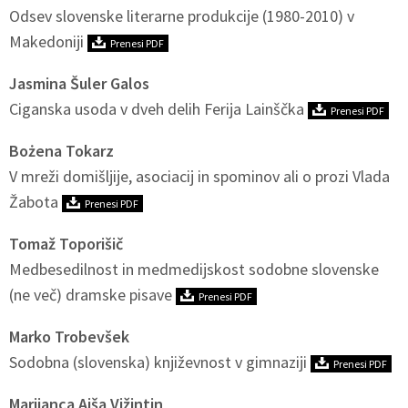
Odsev slovenske literarne produkcije (1980-2010) v
Makedoniji
Prenesi PDF
Jasmina Šuler Galos
Ciganska usoda v dveh delih Ferija Lainščka
Prenesi PDF
Bożena Tokarz
V mreži domišljije, asociacij in spominov ali o prozi Vlada
Žabota
Prenesi PDF
Tomaž Toporišič
Medbesedilnost in medmedijskost sodobne slovenske
(ne več) dramske pisave
Prenesi PDF
Marko Trobevšek
Sodobna (slovenska) književnost v gimnaziji
Prenesi PDF
Marijanca Ajša Vižintin