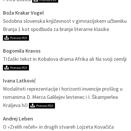
Boža Krakar Vogel
Sodobna slovenska književnost v gimnazijskem učbeniku
Branja 1 kot spodbuda za branje literarne klasike
Prenesi PDF
Bogomila Kravos
Tržaški tekst in Kobalova drama Afrika ali Na svoji zemlji
Prenesi PDF
Ivana Latković
Modaliteti reprezentacije i horizonti invencije prošlog u
romanima D. Merca Galilejev lestenec i I. Škamperlea
Kraljeva hči
Prenesi PDF
Andrej Leben
O »Zrelih rečeh« in drugih stvareh Lojzeta Kovačiča