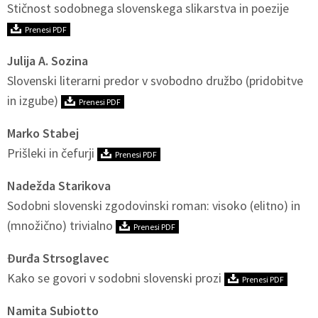
Stičnost sodobnega slovenskega slikarstva in poezije
Prenesi PDF
Julija A. Sozina
Slovenski literarni predor v svobodno družbo (pridobitve
in izgube)
Prenesi PDF
Marko Stabej
Prišleki in čefurji
Prenesi PDF
Nadežda Starikova
Sodobni slovenski zgodovinski roman: visoko (elitno) in
(množično) trivialno
Prenesi PDF
Đurđa Strsoglavec
Kako se govori v sodobni slovenski prozi
Prenesi PDF
Namita Subiotto