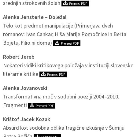
srednjih strokovnih šolah
Prenesi PDF
Alenka Jensterle – Doležal
Telo kot predmet manipulacije (Primerjava dveh
romanov: Ivan Cankar, Hiša Marije Pomočnice in Berta
Bojetu, Filio ni doma)
Prenesi PDF
Robert Jereb
Nekateri vidiki kritikovega položaja v instituciji slovenske
literarne kritike
Prenesi PDF
Alenka Jovanovski
Transformativna moč v sodobni poeziji 2004–2010.
Fragmenti
Prenesi PDF
Krištof Jacek Kozak
Absurd kot sodobna oblika tragične izkušnje v Šumiju
Petra Božiča
Prenesi PDF