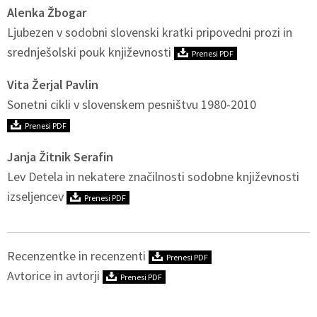
Alenka Žbogar
Ljubezen v sodobni slovenski kratki pripovedni prozi in
srednješolski pouk književnosti
Prenesi PDF
Vita Žerjal Pavlin
Sonetni cikli v slovenskem pesništvu 1980-2010
Prenesi PDF
Janja Žitnik Serafin
Lev Detela in nekatere značilnosti sodobne književnosti
izseljencev
Prenesi PDF
Recenzentke in recenzenti
Prenesi PDF
Avtorice in avtorji
Prenesi PDF