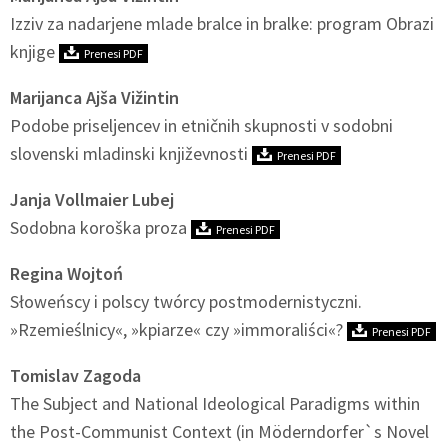
Izziv za nadarjene mlade bralce in bralke: program Obrazi
knjige
Prenesi PDF
Marijanca Ajša Vižintin
Podobe priseljencev in etničnih skupnosti v sodobni
slovenski mladinski književnosti
Prenesi PDF
Janja Vollmaier Lubej
Sodobna koroška proza
Prenesi PDF
Regina Wojtoń
Słoweńscy i polscy twórcy postmodernistyczni.
»Rzemieślnicy«, »kpiarze« czy »immoraliści«?
Prenesi PDF
Tomislav Zagoda
The Subject and National Ideological Paradigms within
the Post-Communist Context (in Möderndorfer`s Novel