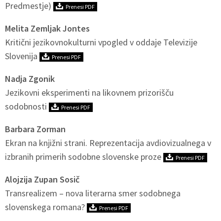
Predmestje)
Prenesi PDF
Melita Zemljak Jontes
Kritični jezikovnokulturni vpogled v oddaje Televizije
Slovenija
Prenesi PDF
Nadja Zgonik
Jezikovni eksperimenti na likovnem prizorišču
sodobnosti
Prenesi PDF
Barbara Zorman
Ekran na knjižni strani. Reprezentacija avdiovizualnega v
izbranih primerih sodobne slovenske proze
Prenesi PDF
Alojzija Zupan Sosič
Transrealizem – nova literarna smer sodobnega
slovenskega romana?
Prenesi PDF