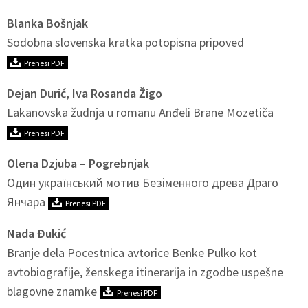
Blanka Bošnjak
Sodobna slovenska kratka potopisna pripoved
Prenesi PDF
Dejan Durić, Iva Rosanda Žigo
Lakanovska žudnja u romanu Anđeli Brane Mozetiča
Prenesi PDF
Olena Dzjuba – Pogrebnjak
Один український мотив Безіменного древа Драго
Янчара
Prenesi PDF
Nada Đukić
Branje dela Pocestnica avtorice Benke Pulko kot
avtobiografije, ženskega itinerarija in zgodbe uspešne
blagovne znamke
Prenesi PDF