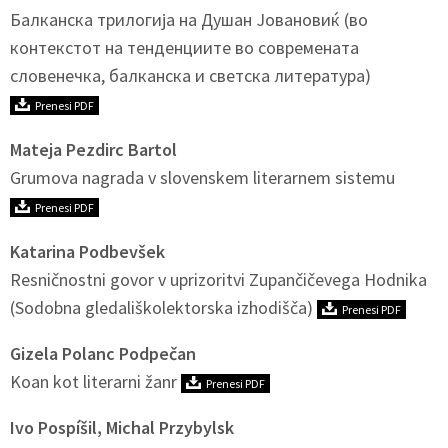
Балканска трилогија на Душан Јовановиќ (во
контекстот на тенденциите во современата
словенечка, балканска и светска литература)
Prenesi PDF
Mateja Pezdirc Bartol
Grumova nagrada v slovenskem literarnem sistemu
Prenesi PDF
Katarina Podbevšek
Resničnostni govor v uprizoritvi Zupančičevega Hodnika
(Sodobna gledališkolektorska izhodišča)
Prenesi PDF
Gizela Polanc Podpečan
Koan kot literarni žanr
Prenesi PDF
Ivo Pospíšil, Michal Przybylsk