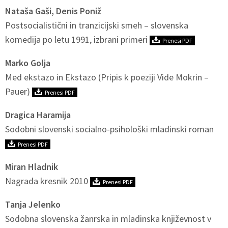
Nataša Gaši, Denis Poniž
Postsocialistični in tranzicijski smeh – slovenska
komedija po letu 1991, izbrani primeri
Prenesi PDF
Marko Golja
Med ekstazo in Ekstazo (Pripis k poeziji Vide Mokrin –
Pauer)
Prenesi PDF
Dragica Haramija
Sodobni slovenski socialno-psihološki mladinski roman
Prenesi PDF
Miran Hladnik
Nagrada kresnik 2010
Prenesi PDF
Tanja Jelenko
Sodobna slovenska žanrska in mladinska književnost v