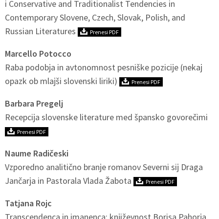
i Conservative and Traditionalist Tendencies in
Contemporary Slovene, Czech, Slovak, Polish, and
Russian Literatures
Prenesi PDF
Marcello Potocco
Raba podobja in avtonomnost pesniške pozicije (nekaj
opazk ob mlajši slovenski liriki)
Prenesi PDF
Barbara Pregelj
Recepcija slovenske literature med špansko govorečimi
Prenesi PDF
Naume Radičeski
Vzporedno analitično branje romanov Severni sij Draga
Jančarja in Pastorala Vlada Žabota
Prenesi PDF
Tatjana Rojc
Transcendenca in imanenca: književnost Borisa Pahorja,