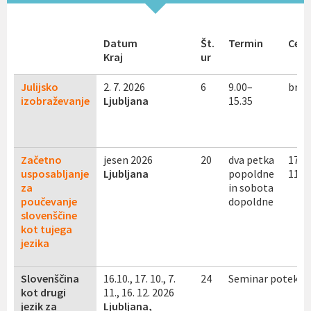
Datum
Št.
Termin
Cena
Kraj
ur
Julijsko
2. 7. 2026
6
9.00–
brez
izobraževanje
Ljubljana
15.35
Začetno
jesen 2026
20
dva petka
170 
usposabljanje
Ljubljana
popoldne
119 
za
in sobota
poučevanje
dopoldne
slovenščine
kot tujega
jezika
Slovenščina
16.10., 17. 10., 7.
24
Seminar poteka 
kot drugi
11., 16. 12. 2026
jezik za
Ljubljana,