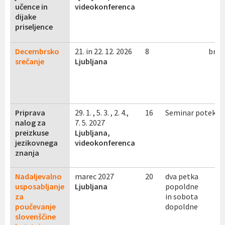
učence in
videokonferenca
dijake
priseljence
Decembrsko
21. in 22. 12. 2026
8
brez
srečanje
Ljubljana
Priprava
29. 1. , 5. 3. , 2. 4.,
16
Seminar poteka 
nalog za
7. 5. 2027
preizkuse
Ljubljana,
jezikovnega
videokonferenca
znanja
Nadaljevalno
marec 2027
20
dva petka
usposabljanje
Ljubljana
popoldne
za
in sobota
poučevanje
dopoldne
slovenščine