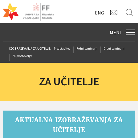
KONTAK
I
ENG
MENI
IZOBRAŽEVANJA ZA UČITELJE:
Predstavitev
Redni seminarji
Drugi seminarji
Za prostovoljce
ZA UČITELJE
AKTUALNA IZOBRAŽEVANJA ZA
UČITELJE