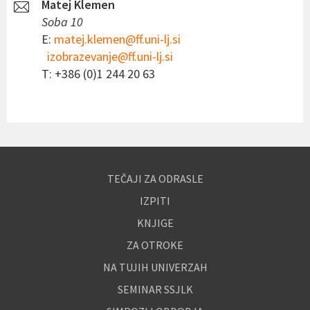
Matej Klemen
Soba 10
E:
matej.klemen@ff.uni-lj.si
izobrazevanje@ff.uni-lj.si
T: +386 (0)1 244 20 63
TEČAJI ZA ODRASLE
IZPITI
KNJIGE
ZA OTROKE
NA TUJIH UNIVERZAH
SEMINAR SSJLK