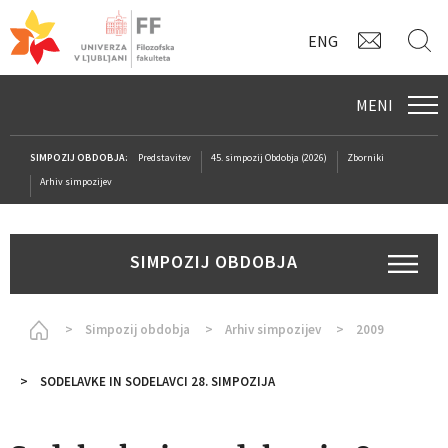
KONTAK
I
ENG
MENI
SIMPOZIJ OBDOBJA:
Predstavitev
45. simpozij Obdobja (2026)
Zborniki
Arhiv simpozijev
SIMPOZIJ OBDOBJA
Homepage
Simpozij obdobja
Arhiv simpozijev
2009
SODELAVKE IN SODELAVCI 28. SIMPOZIJA