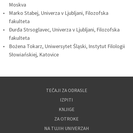
Moskva
Marko Stabej, Univerza v Ljubljani, Filozofska
fakulteta
Đurđa Strsoglavec, Univerza v Ljubljani, Filozofska
fakulteta
Bożena Tokarz, Uniwersytet Śląski, Instytut Filologii
Słowiańskiej, Katovice
TEČAJI ZA ODRASLE
IZPITI
KNJIGE
ZA OTROKE
NA TUJIH UNIVERZAH