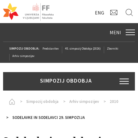
KONTAK
I
ENG
MENI
SIMPOZIJ OBDOBJA:
Predstavitev
45. simpozij Obdobja (2026)
Zborniki
Arhiv simpozijev
SIMPOZIJ OBDOBJA
Homepage
Simpozij obdobja
Arhiv simpozijev
2010
SODELAVKE IN SODELAVCI 29. SIMPOZIJA