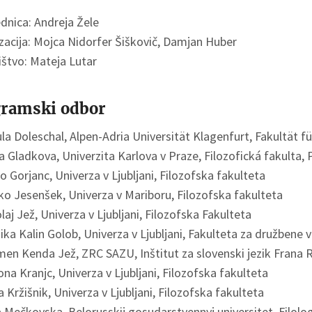
dnica: Andreja Žele
zacija: Mojca Nidorfer Šiškovič, Damjan Huber
ištvo: Mateja Lutar
ramski odbor
la Doleschal, Alpen-Adria Universität Klagenfurt, Fakultät f
 Gladkova, Univerzita Karlova v Praze, Filozofická fakulta, 
o Gorjanc, Univerza v Ljubljani, Filozofska fakulteta
o Jesenšek, Univerza v Mariboru, Filozofska fakulteta
laj Jež, Univerza v Ljubljani, Filozofska Fakulteta
ka Kalin Golob, Univerza v Ljubljani, Fakulteta za družbene 
en Kenda Jež, ZRC SAZU, Inštitut za slovenski jezik Frana
na Kranjc, Univerza v Ljubljani, Filozofska fakulteta
a Kržišnik, Univerza v Ljubljani, Filozofska fakulteta
 Mečkovska, Belorusskij gosudarstvennyj universitet, Filolog