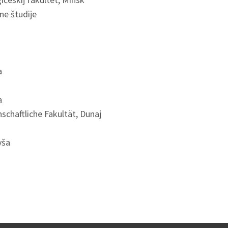
ne študije
a
a
schaftliche Fakultät, Dunaj
vša