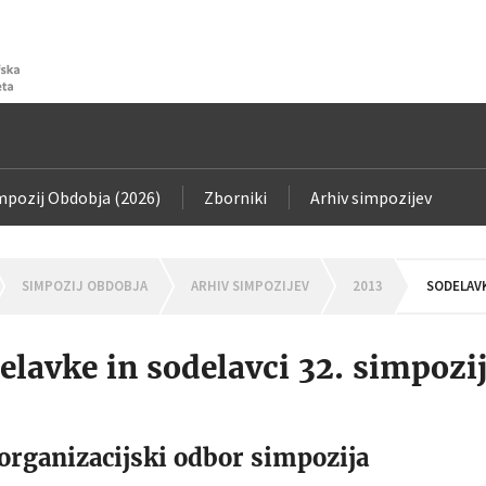
impozij Obdobja (2026)
Zborniki
Arhiv simpozijev
OMEPAGE
SIMPOZIJ OBDOBJA
ARHIV SIMPOZIJEV
2013
SODELAVK
elavke in sodelavci 32. simpozi
 organizacijski odbor simpozija