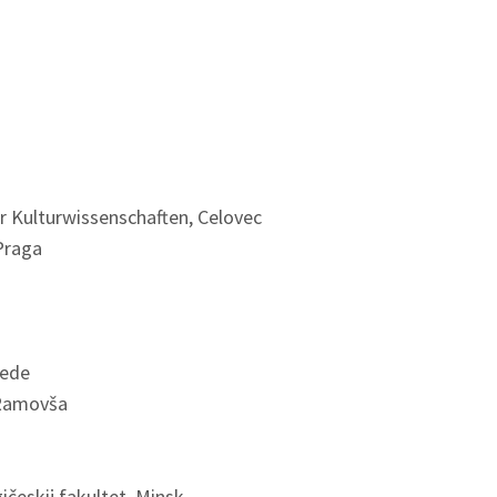
ür Kulturwissenschaften, Celovec
Praga
vede
 Ramovša
ičeskij fakultet, Minsk