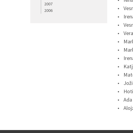
2007
Vesn
2006
Iren
Vesn
Vera
Mark
Mark
Iren
Katj
Mate
Joži
Hoti
Ada 
Aloj