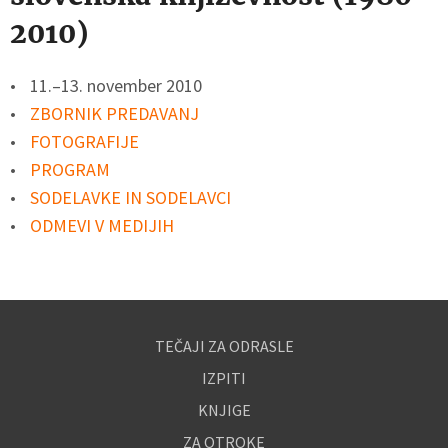
2010)
11.–13. november 2010
ZBORNIK PREDAVANJ
FOTOGRAFIJE
PROGRAM
SODELAVKE IN SODELAVCI
ODMEVI V MEDIJIH
TEČAJI ZA ODRASLE
IZPITI
KNJIGE
ZA OTROKE