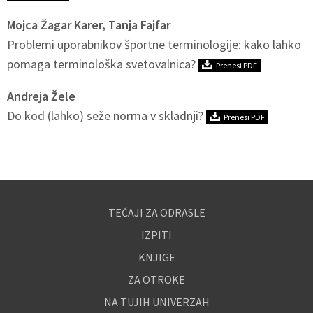
Mojca Žagar Karer, Tanja Fajfar
Problemi uporabnikov športne terminologije: kako lahko
pomaga terminološka svetovalnica?
Prenesi PDF
Andreja Žele
Do kod (lahko) seže norma v skladnji?
Prenesi PDF
TEČAJI ZA ODRASLE
IZPITI
KNJIGE
ZA OTROKE
NA TUJIH UNIVERZAH