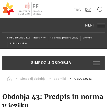
KONTAK
I
ENG
MENI
SIMPOZIJ OBDOBJA:
Predstavitev
45. simpozij Obdobja (2026)
Zborniki
Arhiv simpozijev
SIMPOZIJ OBDOBJA
Homepage
Simpozij obdobja
Zborniki
OBDOBJA 43
Obdobja 43: Predpis in norma
v jeziku