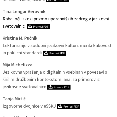
Tina Lengar Verovnik
Raba ločil skozi prizmo uporabniških zadreg v jezikovni
svetovalnici
Prenesi PDF
Kristina M. Pučnik
Lektoriranje v sodobni jezikovni kulturi: merila kakovosti
in poklicni standardi
Prenesi PDF
Mija Michelizza
Jezikovna vprašanja o digitalnih vsebinah v povezavi s
širšim družbenim kontekstom: analiza primerov iz
jezikovne svetovalnice
Prenesi PDF
Tanja Mirtič
Izgovorne dvojnice v eSSKJ
Prenesi PDF