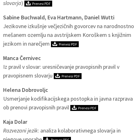
slovarja
)
Prenesi PDF
Sabine Buchwald, Eva Hartmann, Daniel Wutti
Jezikovne izkušnje večjezičnih govorcev na narodnostno
mešanem ozemlju na avstrijskem Koroškem s knjižnim
jezikom in narečjem
Prenesi PDF
Manca Černivec
Iz pravil v slovar: uresničevanje pravopisnih pravil v
pravopisnem slovarju
Prenesi PDF
Helena Dobrovoljc
Usmerjanje kodifikacijskega postopka in javna razprava
ob prenovi pravopisnih pravil
Prenesi PDF
Kaja Dolar
Razvezani jezik
: analiza kolaborativnega slovarja in
njegove uporabe
Prenesi PDF