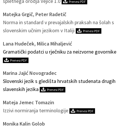
spletnega orodja Vejice 1.0
Prenesi PDF
Matejka Grgič, Peter Radetič
Norma in standard v prevajalskih praksah na šolah s
slovenskim učnim jezikom v Italiji
Prenesi PDF
Lana Hudeček, Milica Mihaljević
Gramatički podatci u rječniku za neizvorne govornike
Prenesi PDF
Marina Jajić Novogradec
Slovenski jezik s gledišta hrvatskih studenata drugih
slavenskih jezika
Prenesi PDF
Mateja Jemec Tomazin
Izzivi normiranja terminologije
Prenesi PDF
Monika Kalin Golob