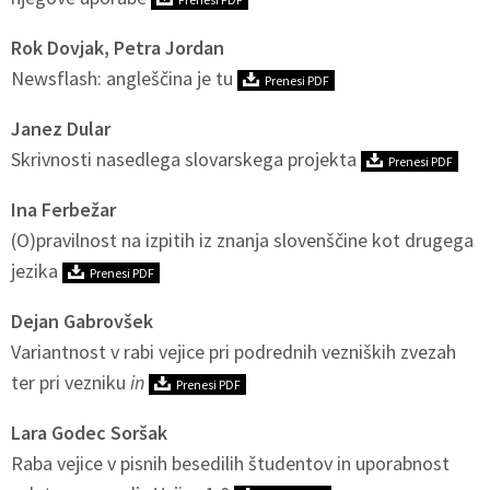
Rok Dovjak, Petra Jordan
Newsflash: angleščina je tu
Prenesi PDF
Janez Dular
Skrivnosti nasedlega slovarskega projekta
Prenesi PDF
Ina Ferbežar
(O)pravilnost na izpitih iz znanja slovenščine kot drugega
jezika
Prenesi PDF
Dejan Gabrovšek
Variantnost v rabi vejice pri podrednih vezniških zvezah
ter pri vezniku
in
Prenesi PDF
Lara Godec Soršak
Raba vejice v pisnih besedilih študentov in uporabnost