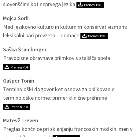
slovenščine kot neprvega jezika
Prenesi PDF
Mojca Šorli
Med jezikovno kulturo in kulturnim konservativizmom:
leksikalni pari prevzeto – domače
Prenesi PDF
Saška Štumberger
Pravopisne obravnave priimkov s stališča spola
Prenesi PDF
Gašper Tonin
Terminološki dogovor kot osnova za oblikovanje
terminološke norme: primer klinične prehrane
Prenesi PDF
Matevž Treven
Preglas končnice pri sklanjanju francoskih moških imen v