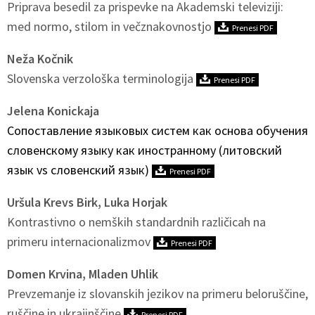
Priprava besedil za prispevke na Akademski televiziji:
med normo, stilom in večznakovnostjo
Prenesi PDF
Neža Kočnik
Slovenska verzološka terminologija
Prenesi PDF
Jelena Konickaja
Сопоставление языковых систем как основа обучения
словенскому языку как иностранному (литовский
язык vs словенский язык)
Prenesi PDF
Uršula Krevs Birk, Luka Horjak
Kontrastivno o nemških standardnih različicah na
primeru internacionalizmov
Prenesi PDF
Domen Krvina, Mladen Uhlik
Prevzemanje iz slovanskih jezikov na primeru beloruščine,
ruščine in ukrajinščine
Prenesi PDF