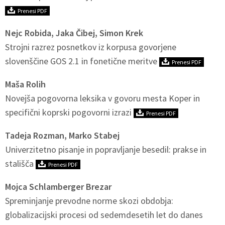
Prenesi PDF
Nejc Robida, Jaka Čibej, Simon Krek
Strojni razrez posnetkov iz korpusa govorjene
slovenščine GOS 2.1 in fonetične meritve
Prenesi PDF
Maša Rolih
Novejša pogovorna leksika v govoru mesta Koper in
specifični koprski pogovorni izrazi
Prenesi PDF
Tadeja Rozman, Marko Stabej
Univerzitetno pisanje in popravljanje besedil: prakse in
stališča
Prenesi PDF
Mojca Schlamberger Brezar
Spreminjanje prevodne norme skozi obdobja:
globalizacijski procesi od sedemdesetih let do danes