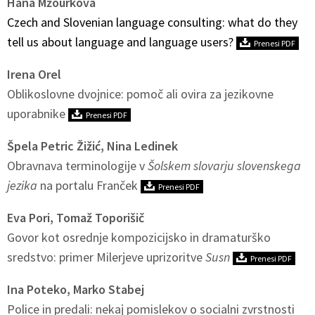
Hana Mžourková
Czech and Slovenian language consulting: what do they
tell us about language and language users?
Prenesi PDF
Irena Orel
Oblikoslovne dvojnice: pomoč ali ovira za jezikovne
uporabnike
Prenesi PDF
Špela Petric Žižić, Nina Ledinek
Obravnava terminologije v
Šolskem slovarju slovenskega
jezika
na portalu Franček
Prenesi PDF
Eva Pori, Tomaž Toporišič
Govor kot osrednje kompozicijsko in dramaturško
sredstvo: primer Milerjeve uprizoritve
Susn
Prenesi PDF
Ina Poteko, Marko Stabej
Police in predali: nekaj pomislekov o socialni zvrstnosti