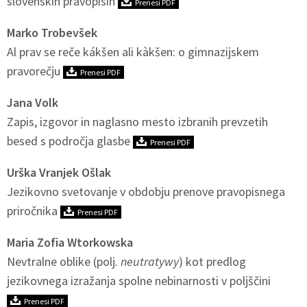
slovenskih pravopisih
Prenesi PDF
Marko Trobevšek
Al prav se reče kákšen ali kàkšen: o gimnazijskem
pravorečju
Prenesi PDF
Jana Volk
Zapis, izgovor in naglasno mesto izbranih prevzetih
besed s področja glasbe
Prenesi PDF
Urška Vranjek Ošlak
Jezikovno svetovanje v obdobju prenove pravopisnega
priročnika
Prenesi PDF
Maria Zofia Wtorkowska
Nevtralne oblike (polj.
neutratywy
) kot predlog
jezikovnega izražanja spolne nebinarnosti v poljščini
Prenesi PDF