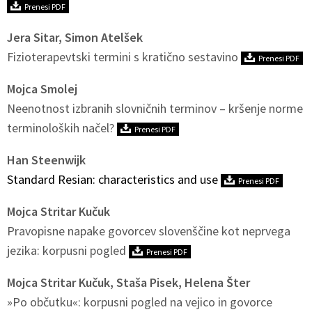
Prenesi PDF
Jera Sitar, Simon Atelšek
Fizioterapevtski termini s kratično sestavino
Prenesi PDF
Mojca Smolej
Neenotnost izbranih slovničnih terminov – kršenje norme
terminoloških načel?
Prenesi PDF
Han Steenwijk
Standard Resian: characteristics and use
Prenesi PDF
Mojca Stritar Kučuk
Pravopisne napake govorcev slovenščine kot neprvega
jezika: korpusni pogled
Prenesi PDF
Mojca Stritar Kučuk, Staša Pisek, Helena Šter
»Po občutku«: korpusni pogled na vejico in govorce