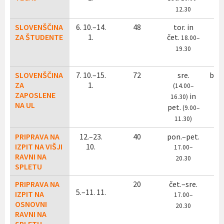
12.30
SLOVENŠČINA
6. 10.–14.
48
tor. in
ZA ŠTUDENTE
1.
čet.
18
.00–
19.30
SLOVENŠČINA
7. 10.–15.
72
sre.
bre
ZA
1.
(14.00–
ZAPOSLENE
in
16.30)
NA UL
pet.
(9.00–
11.30)
PRIPRAVA NA
12.–23.
40
pon.–pet.
IZPIT NA VIŠJI
10.
17
.00–
RAVNI NA
20.30
SPLETU
PRIPRAVA NA
20
čet.–sre.
5.–11. 11.
IZPIT NA
17.00–
OSNOVNI
20.30
RAVNI NA