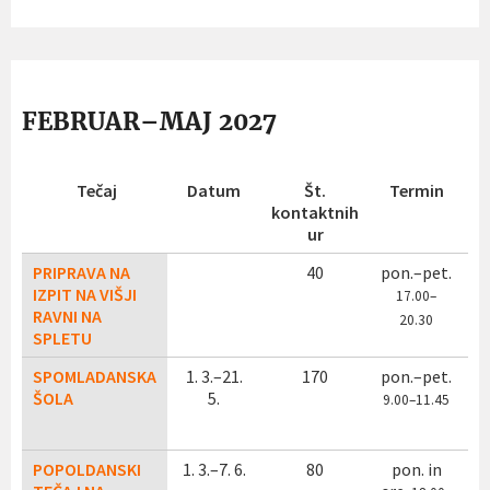
FEBRUAR–MAJ 2027
Tečaj
Datum
Št.
Termin
kontaktnih
ur
PRIPRAVA NA
40
pon.–pet.
IZPIT NA VIŠJI
17
.00–
RAVNI NA
20.30
SPLETU
SPOMLADANSKA
1. 3.–21.
170
pon.–pet.
ŠOLA
5.
9
.00–11.45
POPOLDANSKI
1. 3.–7. 6.
80
pon. in