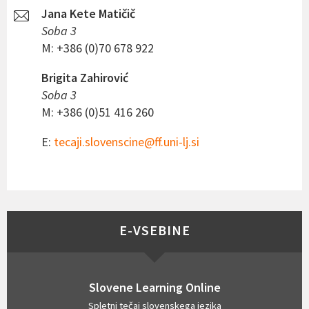
Jana Kete Matičič
Soba 3
M: +386 (0)70 678 922
Brigita Zahirović
Soba 3
M: +386 (0)51 416 260
E:
tecaji.slovenscine@ff.uni-lj.si
E-VSEBINE
Slovene Learning Online
Spletni tečaj slovenskega jezika