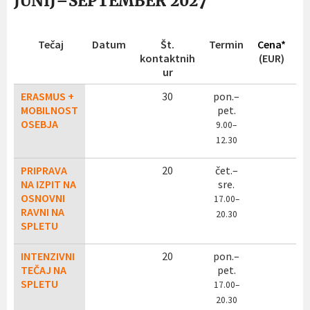
JUNIJ–SEPTEMBER 2027
Tečaj
Datum
Št.
Termin
Cena*
R
kontaktnih
(EUR)
pr
ur
ERASMUS +
30
pon.–
MOBILNOST
pet.
OSEBJA
9.00–
12.30
PRIPRAVA
20
čet.–
NA IZPIT NA
sre.
OSNOVNI
17.00–
RAVNI NA
20.30
SPLETU
INTENZIVNI
20
pon.–
TEČAJ NA
pet.
SPLETU
17
.00–
20.30