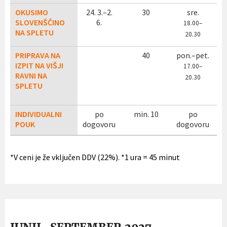
OKUSIMO
24. 3.–2.
30
sre.
SLOVENŠČINO
6.
18
.00–
NA SPLETU
20.30
PRIPRAVA NA
40
pon.–pet.
IZPIT NA VIŠJI
17
.00–
RAVNI NA
20.30
SPLETU
INDIVIDUALNI
po
min. 10
po
4
POUK
dogovoru
dogovoru
*V ceni je že vključen DDV (22%). *1 ura = 45 minut