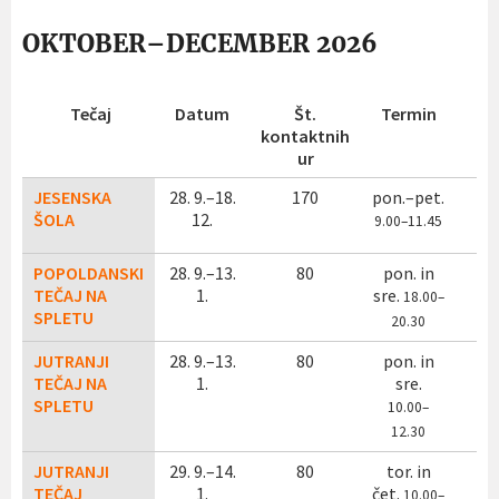
OKTOBER–DECEMBER 2026
Tečaj
Datum
Št.
Termin
C
kontaktnih
(
ur
JESENSKA
28. 9.–18.
170
pon.–pet.
ŠOLA
12.
9
.00–11.45
POPOLDANSKI
28. 9.–13.
80
pon. in
TEČAJ NA
1.
sre.
18.00–
SPLETU
20.30
JUTRANJI
28. 9.–13.
80
pon. in
TEČAJ NA
1.
sre.
SPLETU
10.00–
12.30
JUTRANJI
29. 9.–14.
80
tor. in
TEČAJ
1.
čet.
10
.00–