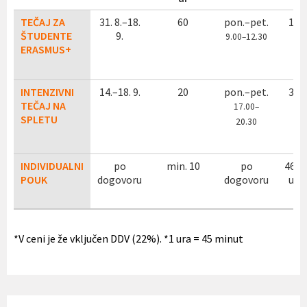
TEČAJ ZA
31. 8.–18.
60
pon.–pet.
130
ŠTUDENTE
9.
9.00–12.30
ERASMUS+
INTENZIVNI
14.–18. 9.
20
pon.–pet.
305
TEČAJ NA
17
.00–
SPLETU
20.30
INDIVIDUALNI
po
min. 10
po
46 n
POUK
dogovoru
dogovoru
uro
*V ceni je že vključen DDV (22%). *1 ura = 45 minut