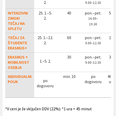
2.
9.00–12.30
INTENZIVNI
25. 1.–5.
40
pon.–pet.
510
ZIMSKI
2.
16.00–
TEČAJ NA
19.30
SPLETU
TEČAJ ZA
25. 1.–12.
60
pon.–pet.
130
ŠTUDENTE
2.
9.00–12.30
ERASMUS+
ERASMUS +
30
pon.–pet.
380
1.–5. 2.
MOBILNOST
9.00–12.30
OSEBJA
INDIVIDUALNI
min. 10
po
46 n
po
POUK
dogovoru
uro
dogovoru
*V ceni je že vključen DDV (22%). *1 ura = 45 minut