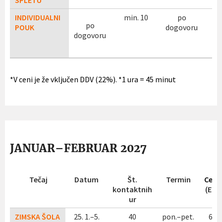
SPLETU
INDIVIDUALNI
min. 10
po
46 
po
POUK
dogovoru
dogovoru
*V ceni je že vključen DDV (22%). *1 ura = 45 minut
JANUAR–FEBRUAR 2027
Tečaj
Datum
Št.
Termin
Cena
kontaktnih
(EUR
ur
ZIMSKA ŠOLA
25. 1.–5.
40
pon.–pet.
620