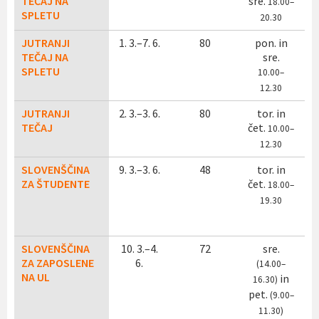
TEČAJ NA
sre.
18.00–
SPLETU
20.30
JUTRANJI
1. 3.–7. 6.
80
pon. in
TEČAJ NA
sre.
SPLETU
10.00–
12.30
JUTRANJI
2. 3.–3. 6.
80
tor. in
TEČAJ
čet.
10
.00–
12.30
SLOVENŠČINA
9. 3.–3. 6.
48
tor. in
ZA ŠTUDENTE
čet.
18
.00–
19.30
SLOVENŠČINA
10. 3.–4.
72
sre.
b
ZA ZAPOSLENE
6.
(14.00–
NA UL
in
16.30)
pet.
(9.00–
11.30)