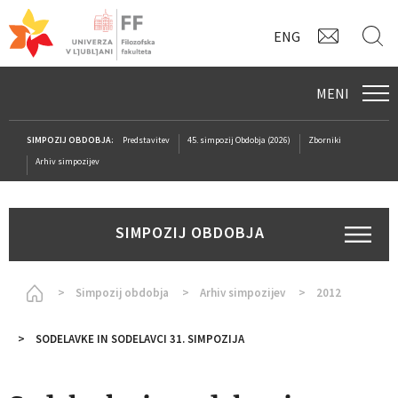
KONTAK
I
ENG
MENI
SIMPOZIJ OBDOBJA:
Predstavitev
45. simpozij Obdobja (2026)
Zborniki
Arhiv simpozijev
SIMPOZIJ OBDOBJA
Homepage
Simpozij obdobja
Arhiv simpozijev
2012
SODELAVKE IN SODELAVCI 31. SIMPOZIJA