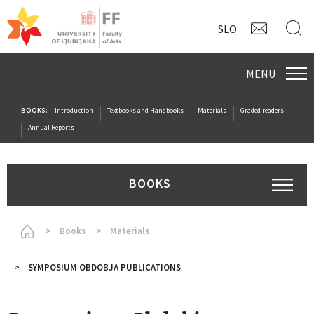
CONTAC
S
SLO
MENU
BOOKS:
Introduction
Textbooks and Handbooks
Materials
Graded readers
Annual Reports
BOOKS
Homepage
Books
Materials
SYMPOSIUM OBDOBJA PUBLICATIONS