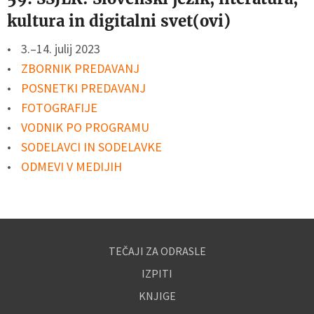
kultura in digitalni svet(ovi)
3.–14. julij 2023
ZBORNIK PREDAVANJ
POSNETKI PREDAVANJ
FOTOGRAFIJE
VODNIK PO PROGRAMU
SODELAVCI IN SODELAVKE
ODMEVI V MEDIJIH
TEČAJI ZA ODRASLE
IZPITI
KNJIGE