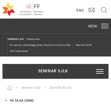
KONTAK
I
ENG
MENI
SEMINAR SJLK:
Predstavitev
62. seminar slovenskega jezika, literature in kulture, 2026
Zborniki SSJLK
Arhiv seminarjev
SEMINAR SJLK
Homepage
Seminar SJLK
Zborniki SSJLK
44. SSJLK (2008)