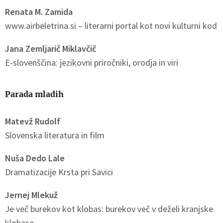
Renata M. Zamida
www.airbeletrina.si – literarni portal kot novi kulturni kod
Jana Zemljarič Miklavčič
E-slovenščina: jezikovni priročniki, orodja in viri
Parada mladih
Matevž Rudolf
Slovenska literatura in film
Nuša Dedo Lale
Dramatizacije Krsta pri Savici
Jernej Mlekuž
Je več burekov kot klobas: burekov več v deželi kranjske
klobase