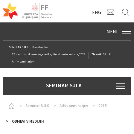
KONTAK
I
ENG
MENI
SEMINAR SJLK:
Predstavitev
62. seminar slovenskega jezika, literature in kulture, 2026
Zborniki SSJLK
Arhiv seminarjev
SEMINAR SJLK
Homepage
Seminar SJLK
Arhiv seminarjev
2015
ODMEVI V MEDIJIH