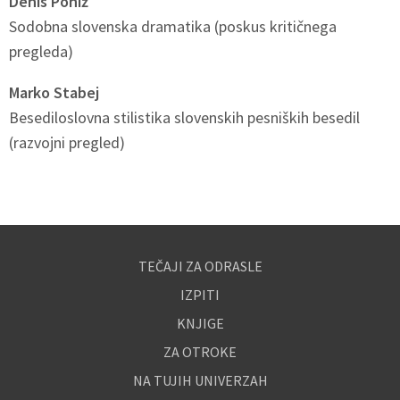
Denis Poniž
Sodobna slovenska dramatika (poskus kritičnega
pregleda)
Marko Stabej
Besediloslovna stilistika slovenskih pesniških besedil
(razvojni pregled)
TEČAJI ZA ODRASLE
IZPITI
KNJIGE
ZA OTROKE
NA TUJIH UNIVERZAH