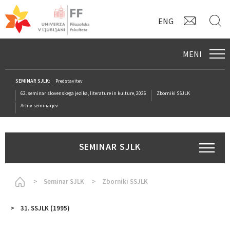
KONTAK
I
ENG
MENI
SEMINAR SJLK:
Predstavitev
62. seminar slovenskega jezika, literature in kulture, 2026
Zborniki SSJLK
Arhiv seminarjev
SEMINAR SJLK
Homepage
Seminar SJLK
Zborniki SSJLK
31. SSJLK (1995)