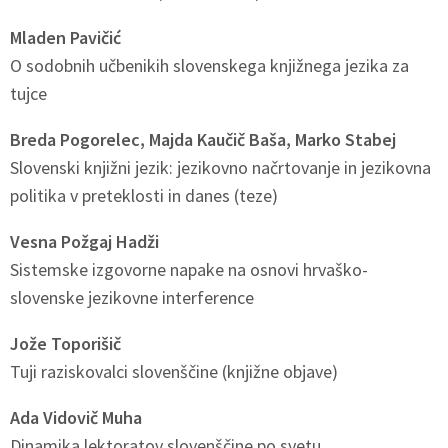
Mladen Pavičić
O sodobnih učbenikih slovenskega knjižnega jezika za
tujce
Breda Pogorelec, Majda Kaučič Baša, Marko Stabej
Slovenski knjižni jezik: jezikovno načrtovanje in jezikovna
politika v preteklosti in danes (teze)
Vesna Požgaj Hadži
Sistemske izgovorne napake na osnovi hrvaško-
slovenske jezikovne interference
Jože Toporišič
Tuji raziskovalci slovenščine (knjižne objave)
Ada Vidovič Muha
Dinamika lektoratov slovenščine po svetu