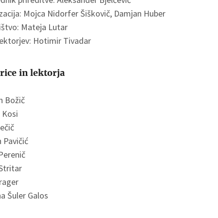
zacija: Mojca Nidorfer Šiškovič, Damjan Huber
ištvo: Mateja Lutar
ektorjev: Hotimir Tivadar
rice in lektorja
n Božič
 Kosi
ečič
 Pavičić
Perenič
tritar
rager
a Šuler Galos