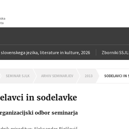
 slovenskega jezika, literature in kulture, 2026
Zborniki SSJ
OMEPAGE
SEMINAR SJLK
ARHIV SEMINARJEV
2013
SODELAVCI IN
elavci in sodelavke
organizacijski odbor seminarja
nik prireditve: Aleksander Bjelčevič