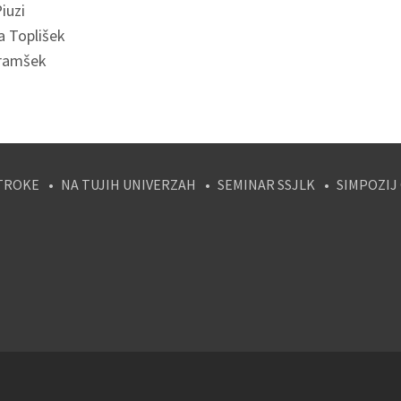
iuzi
a Toplišek
ramšek
TROKE
NA TUJIH UNIVERZAH
SEMINAR SSJLK
SIMPOZIJ
tagram