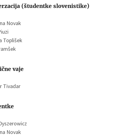
rzacija (študentke slovenistike)
ina Novak
iuzi
a Toplišek
ramšek
ične vaje
r Tivadar
entke
Dyszerowicz
ina Novak