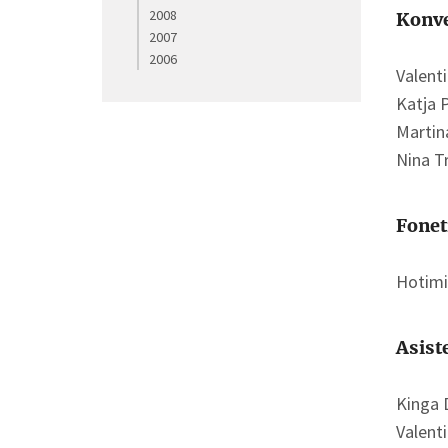
2008
Konve
2007
2006
Valent
Katja P
Martin
Nina T
Fonet
Hotimi
Asist
Kinga 
Valent