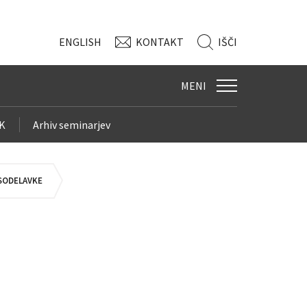
ENG
LISH
KONTAKT
IŠČI
MENI
LK
Arhiv seminarjev
 SODELAVKE