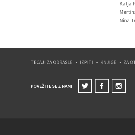
Katja P
Martin
Nina T
TEČAJI ZA ODRASLE
IZPITI
KNJIGE
ZA O
Twitter
Facebook
Ins
POVEŽITE SE Z NAMI