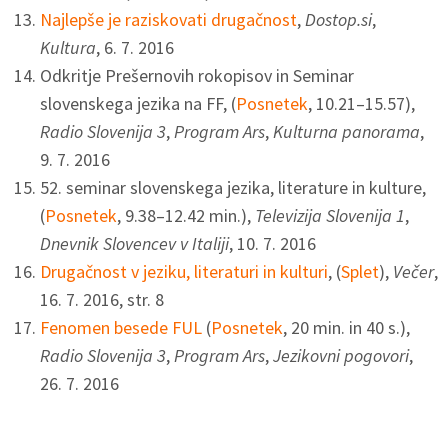
Najlepše je raziskovati drugačnost
,
Dostop.si
,
Kultura
, 6. 7. 2016
Odkritje Prešernovih rokopisov in Seminar
slovenskega jezika na FF, (
Posnetek
, 10.21–15.57),
Radio Slovenija
3
,
Program Ars
,
Kulturna panorama
,
9. 7. 2016
52. seminar slovenskega jezika, literature in kulture,
(
Posnetek
, 9.38–12.42 min.),
Televizija Slovenija 1
,
Dnevnik Slovencev v Italiji
, 10. 7. 2016
Drugačnost v jeziku, literaturi in kulturi
, (
Splet
),
Večer
,
16. 7. 2016, str. 8
Fenomen besede FUL
(
Posnetek
, 20 min. in 40 s.),
Radio Slovenija 3
,
Program Ars
,
Jezikovni pogovori
,
26. 7. 2016