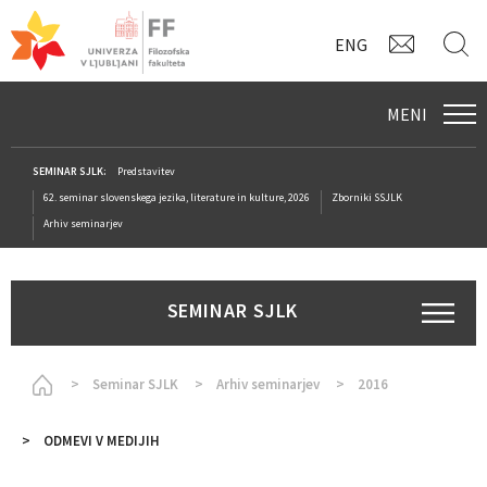
KONTAK
I
ENG
MENI
SEMINAR SJLK:
Predstavitev
62. seminar slovenskega jezika, literature in kulture, 2026
Zborniki SSJLK
Arhiv seminarjev
SEMINAR SJLK
Homepage
Seminar SJLK
Arhiv seminarjev
2016
ODMEVI V MEDIJIH