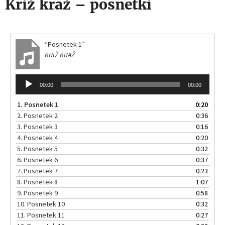
Križ kraž – posnetki
“Posnetek 1”
KRIŽ KRAŽ
Audio
00:00
00:00
Player
1.
Posnetek 1
0:20
2.
Posnetek 2
0:36
3.
Posnetek 3
0:16
4.
Posnetek 4
0:20
5.
Posnetek 5
0:32
6.
Posnetek 6
0:37
7.
Posnetek 7
0:23
8.
Posnetek 8
1:07
9.
Posnetek 9
0:58
10.
Posnetek 10
0:32
11.
Posnetek 11
0:27