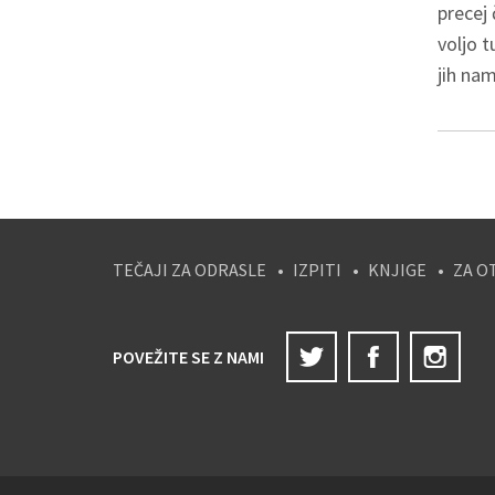
precej
voljo t
jih nam
TEČAJI ZA ODRASLE
IZPITI
KNJIGE
ZA O
Twitter
Facebook
Ins
POVEŽITE SE Z NAMI