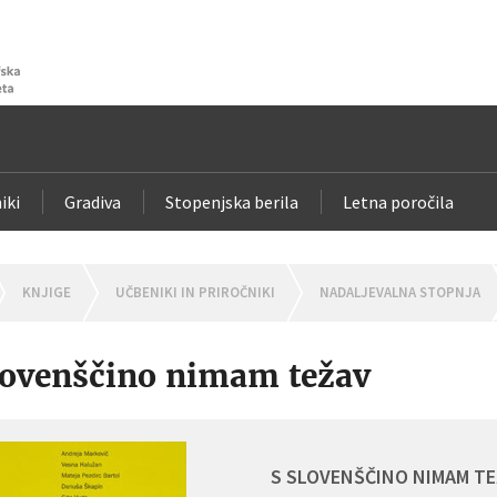
iki
Gradiva
Stopenjska berila
Letna poročila
OMEPAGE
KNJIGE
UČBENIKI IN PRIROČNIKI
NADALJEVALNA STOPNJA
lovenščino nimam težav
S SLOVENŠČINO NIMAM TE