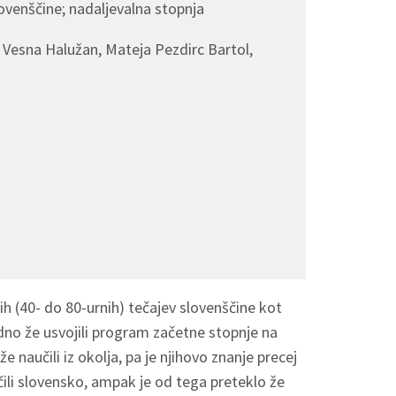
ovenščine; nadaljevalna stopnja
 Vesna Halužan, Mateja Pezdirc Bartol,
 (40- do 80-urnih) tečajev slovenščine kot
odno že usvojili program začetne stopnje na
e naučili iz okolja, pa je njihovo znanje precej
učili slovensko, ampak je od tega preteklo že