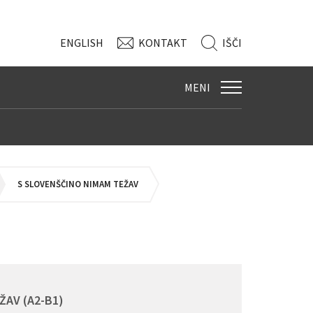
ENG
LISH
KONTAKT
IŠČI
MENI
S SLOVENŠČINO NIMAM TEŽAV
ŽAV (A2-B1)