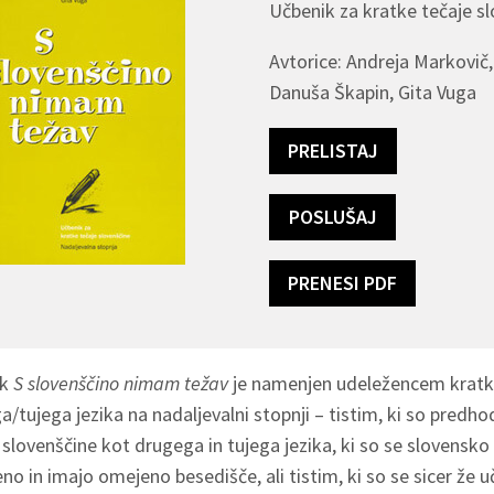
Učbenik za kratke tečaje sl
Avtorice: Andreja Markovič,
Danuša Škapin, Gita Vuga
PRELISTAJ
POSLUŠAJ
PRENESI PDF
ik
S slovenščino nimam težav
je namenjen udeležencem kratkih
/tujega jezika na nadaljevalni stopnji – tistim, ki so predh
 slovenščine kot drugega in tujega jezika, ki so se slovensko ž
no in imajo omejeno besedišče, ali tistim, ki so se sicer že 