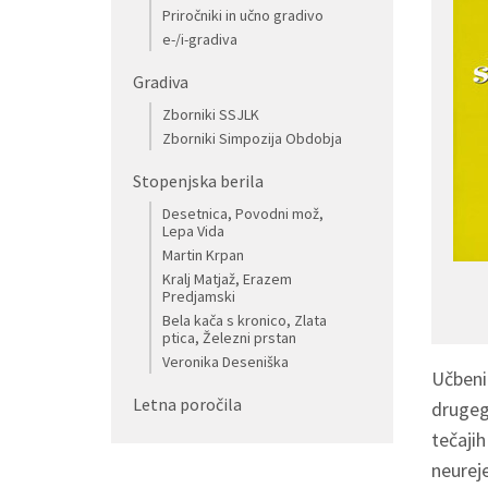
Priročniki in učno gradivo
e-/i-gradiva
Gradiva
Zborniki SSJLK
Zborniki Simpozija Obdobja
Stopenjska berila
Desetnica, Povodni mož,
Lepa Vida
Martin Krpan
Kralj Matjaž, Erazem
Predjamski
Bela kača s kronico, Zlata
ptica, Železni prstan
Veronika Deseniška
Učben
Letna poročila
drugega
tečajih
neureje