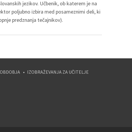
ovanskih jezikov. Učbenik, ob katerem je na
 lektor poljubno izbira med posameznimi deli, ki
opnje predznanja tečajnikov).
 OBDOBJA
IZOBRAŽEVANJA ZA UČITELJE