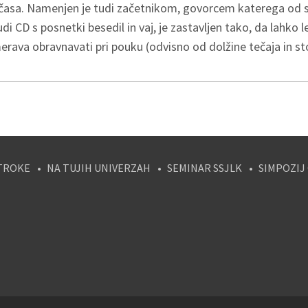
 časa. Namenjen je tudi začetnikom, govorcem katerega od sl
udi CD s posnetki besedil in vaj, je zastavljen tako, da lahko
erava obravnavati pri pouku (odvisno od dolžine tečaja in st
TROKE
NA TUJIH UNIVERZAH
SEMINAR SSJLK
SIMPOZIJ
tagram