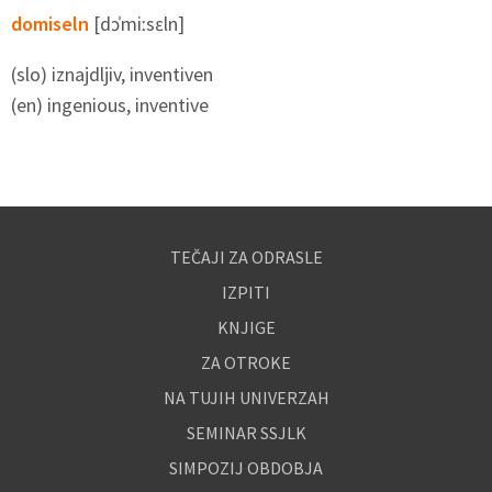
domiseln
[dɔˈmiːsɛln]
(slo) iznajdljiv, inventiven
(en) ingenious, inventive
TEČAJI ZA ODRASLE
IZPITI
KNJIGE
ZA OTROKE
NA TUJIH UNIVERZAH
SEMINAR SSJLK
SIMPOZIJ OBDOBJA