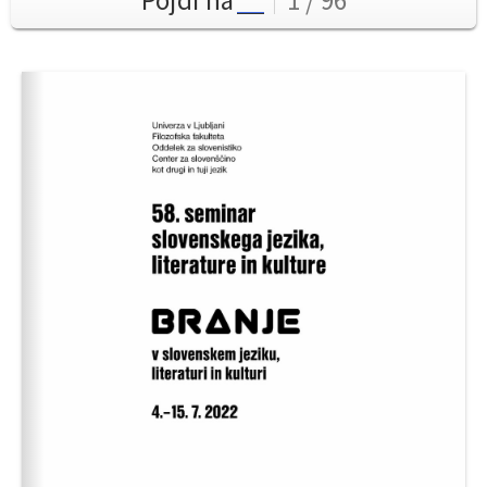
Pojdi na
1 / 96