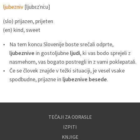
ljubezniv
[ljubɛzˈniːu]
(slo) prijazen, prijeten
(en) kind, sweet
Na tem koncu Slovenije boste srečali odprte,
ljubeznive
in gostoljubne
ljudi
, ki vas bodo sprejeli z
nasmehom, vas bogato postregli in z vami poklepatali.
Če se človek znajde v težki situaciji, je vesel vsake
spodbudne, prijazne in
ljubeznive
besede
.
TEČAJI ZA ODRASLE
IZPITI
KNJIGE