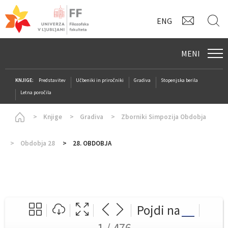
KONTAK
I
ENG
MENI
KNJIGE:
Predstavitev
Učbeniki in priročniki
Gradiva
Stopenjska berila
Letna poročila
Homepage
Knjige
Gradiva
Zborniki Simpozija Obdobja
Obdobja 28
28. OBDOBJA
Pojdi na