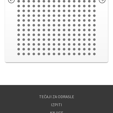
TEČAJI ZA ODRASLE
IZPITI
KNJIGE