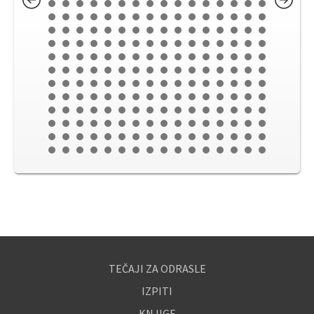
TEČAJI ZA ODRASLE
IZPITI
KNJIGE