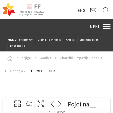
KONTAK
I
ENG
MENI
KNJIGE:
Predstavitev
Učbeniki in priročniki
Gradiva
Stopenjska berila
Letna poročila
Homepage
Knjige
Gradiva
Zborniki Simpozija Obdobja
Obdobja 28
28. OBDOBJA
Pojdi na