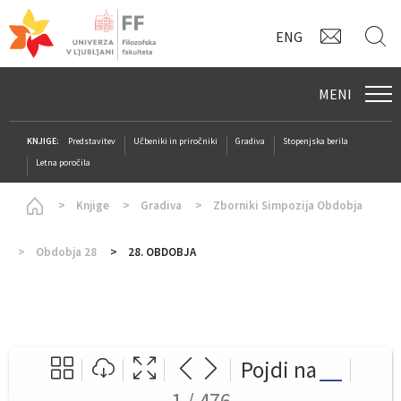
KONTAK
I
ENG
MENI
KNJIGE:
Predstavitev
Učbeniki in priročniki
Gradiva
Stopenjska berila
Letna poročila
Homepage
Knjige
Gradiva
Zborniki Simpozija Obdobja
Obdobja 28
28. OBDOBJA
Pojdi na