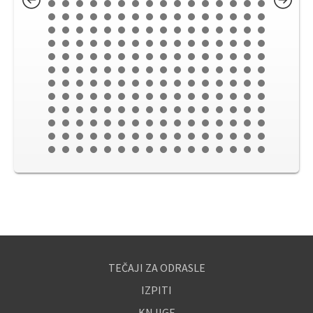
TEČAJI ZA ODRASLE
IZPITI
KNJIGE