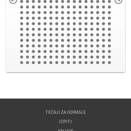
TEČAJI ZA ODRASLE
IZPITI
KNJIGE