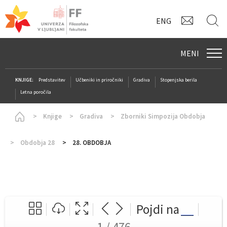
KONTAK
I
ENG
MENI
KNJIGE:
Predstavitev
Učbeniki in priročniki
Gradiva
Stopenjska berila
Letna poročila
Homepage
Knjige
Gradiva
Zborniki Simpozija Obdobja
Obdobja 28
28. OBDOBJA
Pojdi na