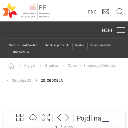
KONTAK
I
ENG
MENI
KNJIGE:
Predstavitev
Učbeniki in priročniki
Gradiva
Stopenjska berila
Letna poročila
Homepage
Knjige
Gradiva
Zborniki Simpozija Obdobja
Obdobja 28
28. OBDOBJA
Pojdi na