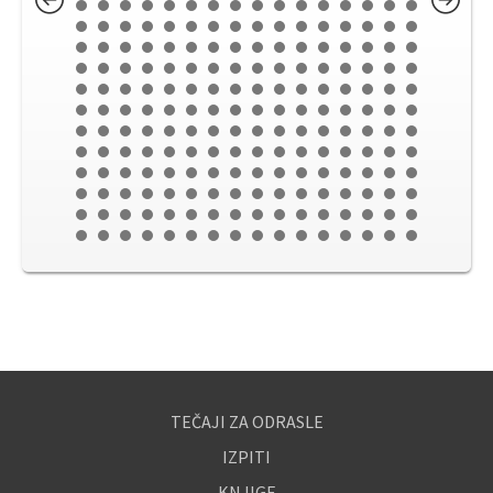
TEČAJI ZA ODRASLE
IZPITI
KNJIGE