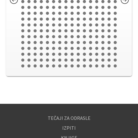
TEČAJI ZA ODRASLE
IZPITI
KNJIGE