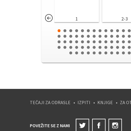
1
2-3
TEČAJI ZA ODRASLE
IZPITI
KNJIGE
ZA O
Twitter
Facebook
Ins
POVEŽITE SE Z NAMI