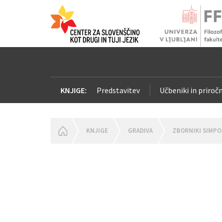
KNJIGE:
Predstavitev
Učbeniki in priročn
HOMEPAGE
KNJIGE
GRADIVA
ZBORNIKI SIMPO