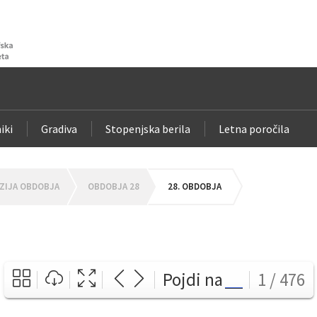
iki
Gradiva
Stopenjska berila
Letna poročila
ZIJA OBDOBJA
OBDOBJA 28
28. OBDOBJA
Pojdi na
1 / 476