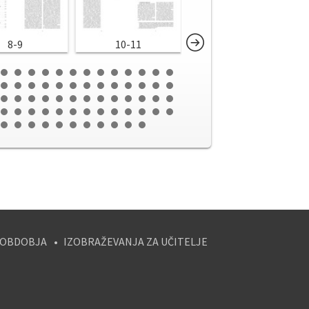
8-9
10-11
12-13
 OBDOBJA
IZOBRAŽEVANJA ZA UČITELJE