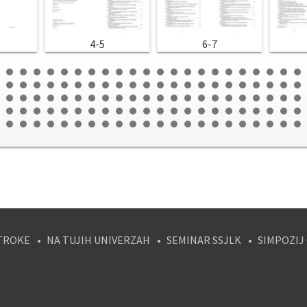
4-5
6-7
TROKE
NA TUJIH UNIVERZAH
SEMINAR SSJLK
SIMPOZIJ
tagram