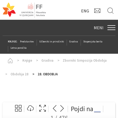
KONTAK
I
ENG
MENI
KNJIGE:
Predstavitev
Učbeniki in priročniki
Gradiva
Stopenjska berila
Letna poročila
Homepage
Knjige
Gradiva
Zborniki Simpozija Obdobja
Obdobja 28
28. OBDOBJA
Pojdi na