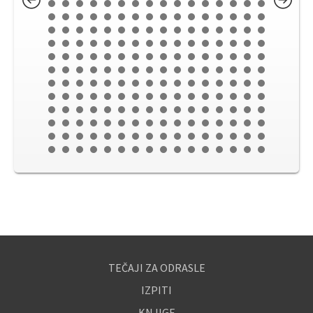
TEČAJI ZA ODRASLE
IZPITI
KNJIGE