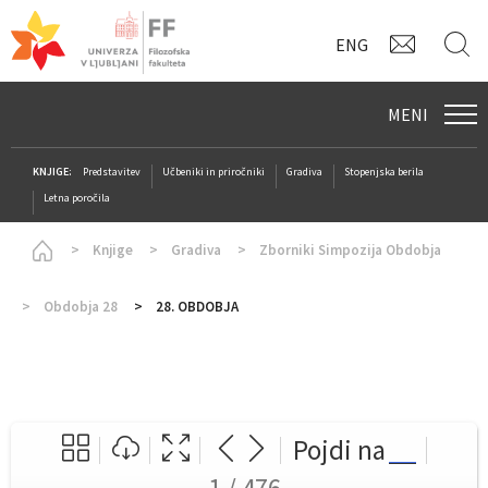
KONTAK
I
ENG
MENI
KNJIGE:
Predstavitev
Učbeniki in priročniki
Gradiva
Stopenjska berila
Letna poročila
Homepage
Knjige
Gradiva
Zborniki Simpozija Obdobja
Obdobja 28
28. OBDOBJA
Pojdi na