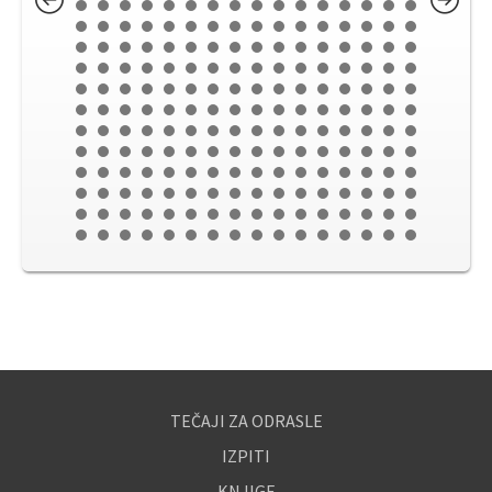
TEČAJI ZA ODRASLE
IZPITI
KNJIGE