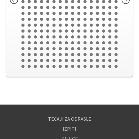
TEČAJI ZA ODRASLE
IZPITI
KNJIGE