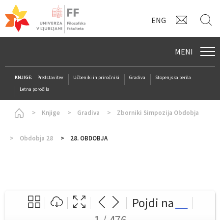
KONTAK
I
ENG
MENI
KNJIGE:
Predstavitev
Učbeniki in priročniki
Gradiva
Stopenjska berila
Letna poročila
Homepage
Knjige
Gradiva
Zborniki Simpozija Obdobja
Obdobja 28
28. OBDOBJA
Pojdi na