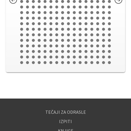
TEČAJI ZA ODRASLE
IZPITI
KNJIGE