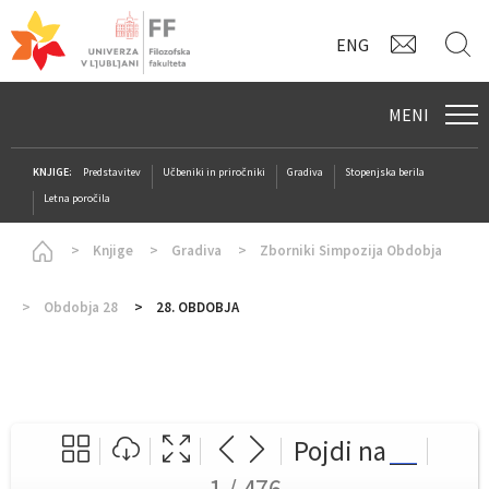
KONTAK
I
ENG
MENI
KNJIGE:
Predstavitev
Učbeniki in priročniki
Gradiva
Stopenjska berila
Letna poročila
Homepage
Knjige
Gradiva
Zborniki Simpozija Obdobja
Obdobja 28
28. OBDOBJA
Pojdi na