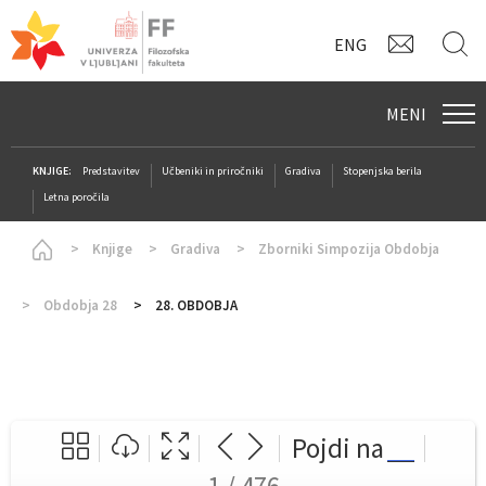
KONTAK
I
ENG
MENI
KNJIGE:
Predstavitev
Učbeniki in priročniki
Gradiva
Stopenjska berila
Letna poročila
Homepage
Knjige
Gradiva
Zborniki Simpozija Obdobja
Obdobja 28
28. OBDOBJA
Pojdi na