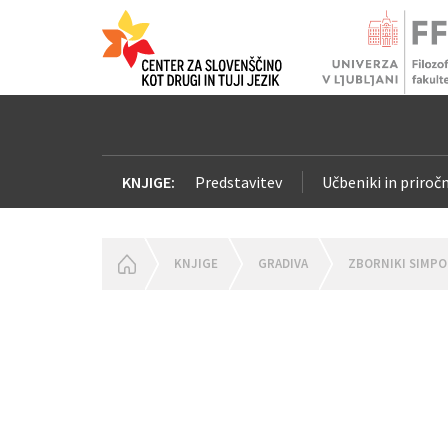
KNJIGE:
Predstavitev
Učbeniki in priročn
HOMEPAGE
KNJIGE
GRADIVA
ZBORNIKI SIMPO