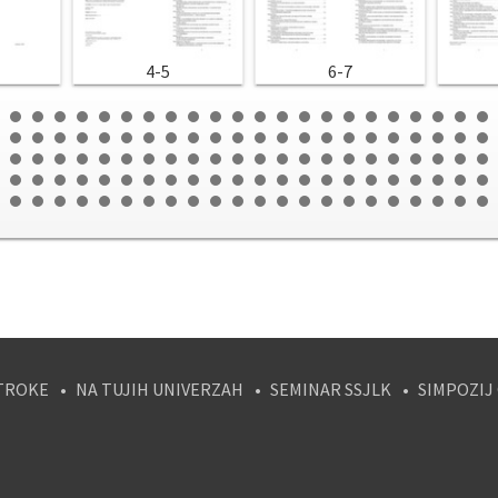
4-5
6-7
TROKE
NA TUJIH UNIVERZAH
SEMINAR SSJLK
SIMPOZIJ
tagram