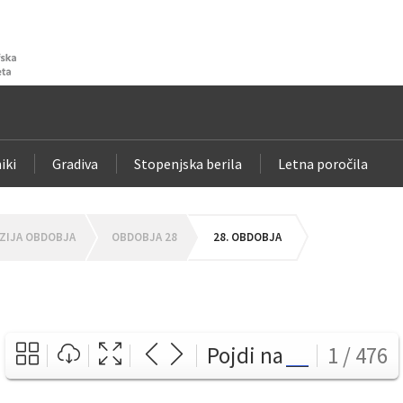
iki
Gradiva
Stopenjska berila
Letna poročila
ZIJA OBDOBJA
OBDOBJA 28
28. OBDOBJA
Pojdi na
1 / 476