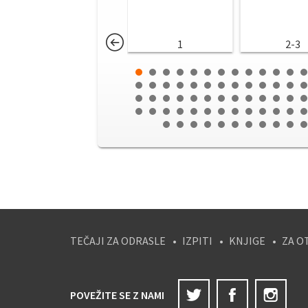
1
2-3
TEČAJI ZA ODRASLE
IZPITI
KNJIGE
ZA O
Twitter
Facebook
Ins
POVEŽITE SE Z NAMI