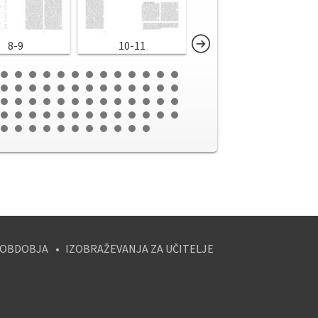
8-9
10-11
12-13
 OBDOBJA
IZOBRAŽEVANJA ZA UČITELJE