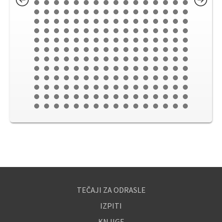
TEČAJI ZA ODRASLE
IZPITI
KNJIGE