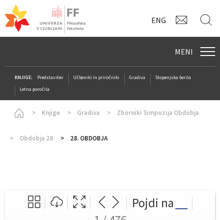
KONTAK
I
ENG
MENI
KNJIGE:
Predstavitev
Učbeniki in priročniki
Gradiva
Stopenjska berila
Letna poročila
Homepage
Knjige
Gradiva
Zborniki Simpozija Obdobja
Obdobja 28
28. OBDOBJA
Pojdi na