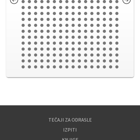
TEČAJI ZA ODRASLE
IZPITI
KNJIGE