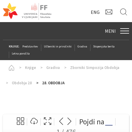
KONTAK
I
ENG
MENI
KNJIGE:
Predstavitev
Učbeniki in priročniki
Gradiva
Stopenjska berila
Letna poročila
Homepage
Knjige
Gradiva
Zborniki Simpozija Obdobja
Obdobja 28
28. OBDOBJA
Pojdi na