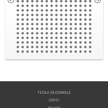
TEČAJI ZA ODRASLE
IZPITI
KNJIGE