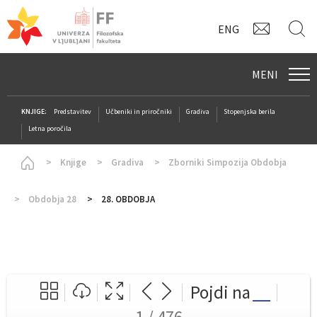
KONTAK
I
ENG
MENI
KNJIGE:
Predstavitev
Učbeniki in priročniki
Gradiva
Stopenjska berila
Letna poročila
Homepage
Knjige
Gradiva
Zborniki Simpozija Obdobja
Obdobja 28
28. OBDOBJA
Pojdi na