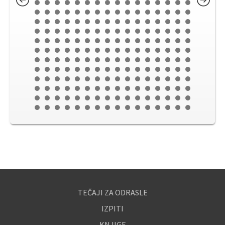
TEČAJI ZA ODRASLE
IZPITI
KNJIGE