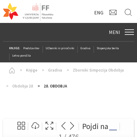
KONTAK
I
ENG
MENI
KNJIGE:
Predstavitev
Učbeniki in priročniki
Gradiva
Stopenjska berila
Letna poročila
Homepage
Knjige
Gradiva
Zborniki Simpozija Obdobja
Obdobja 28
28. OBDOBJA
Pojdi na