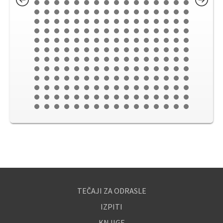
TEČAJI ZA ODRASLE
IZPITI
KNJIGE