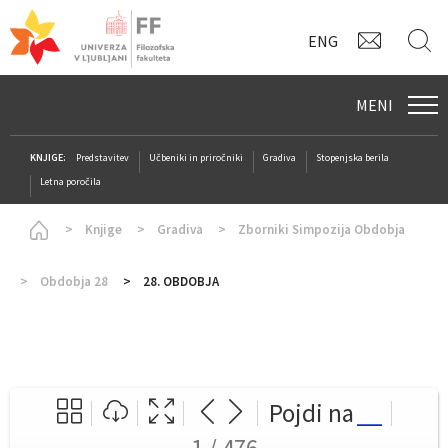
KONTAK
I
ENG
MENI
KNJIGE:
Predstavitev
Učbeniki in priročniki
Gradiva
Stopenjska berila
Letna poročila
Homepage
Knjige
Gradiva
Zborniki Simpozija Obdobja
Obdobja 28
28. OBDOBJA
Pojdi na