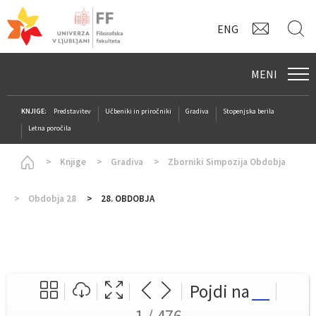
KONTAK
I
ENG
MENI
KNJIGE:
Predstavitev
Učbeniki in priročniki
Gradiva
Stopenjska berila
Letna poročila
Homepage
Knjige
Gradiva
Zborniki Simpozija Obdobja
Obdobja 28
28. OBDOBJA
Pojdi na