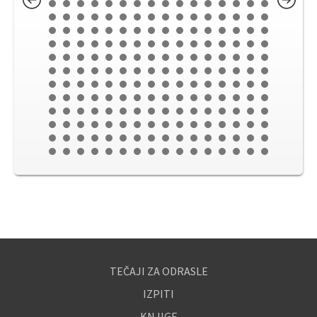
TEČAJI ZA ODRASLE
IZPITI
KNJIGE