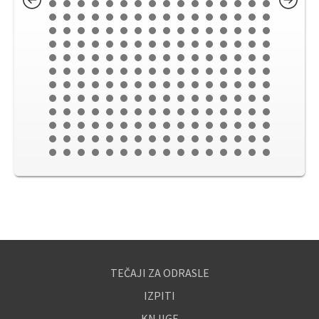
TEČAJI ZA ODRASLE
IZPITI
KNJIGE