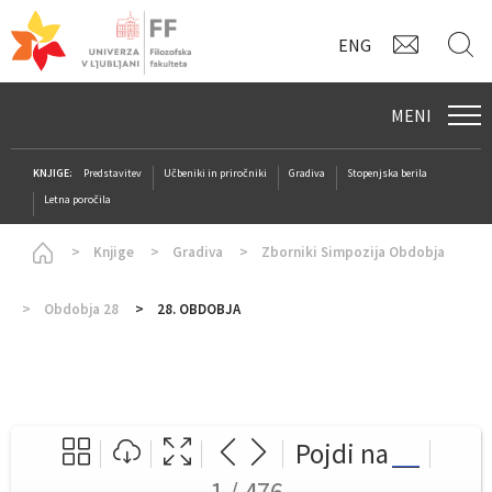
KONTAK
I
ENG
MENI
KNJIGE:
Predstavitev
Učbeniki in priročniki
Gradiva
Stopenjska berila
Letna poročila
Homepage
Knjige
Gradiva
Zborniki Simpozija Obdobja
Obdobja 28
28. OBDOBJA
Pojdi na