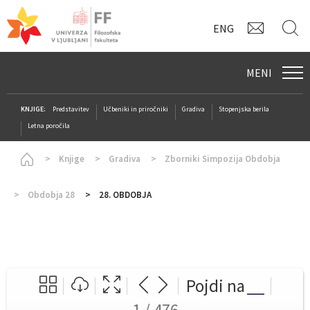
KONTAK
I
ENG
MENI
KNJIGE:
Predstavitev
Učbeniki in priročniki
Gradiva
Stopenjska berila
Letna poročila
Homepage
Knjige
Gradiva
Zborniki Simpozija Obdobja
Obdobja 28
28. OBDOBJA
Pojdi na