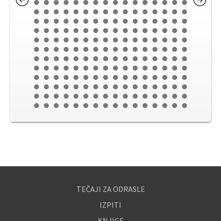
TEČAJI ZA ODRASLE
IZPITI
KNJIGE