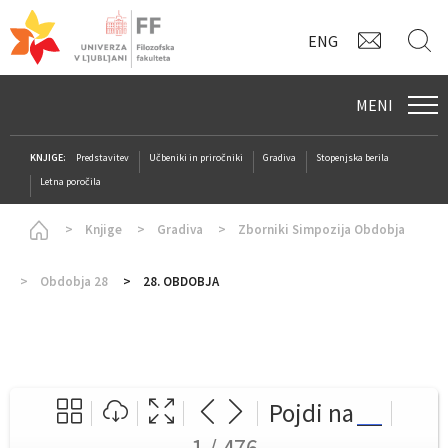
KONTAK
I
ENG
MENI
KNJIGE:
Predstavitev
Učbeniki in priročniki
Gradiva
Stopenjska berila
Letna poročila
Homepage
Knjige
Gradiva
Zborniki Simpozija Obdobja
Obdobja 28
28. OBDOBJA
Pojdi na