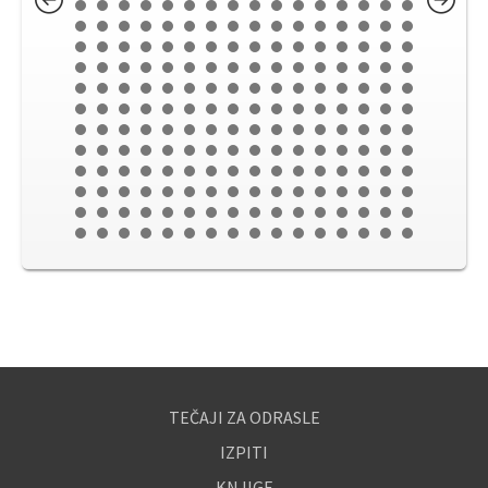
TEČAJI ZA ODRASLE
IZPITI
KNJIGE