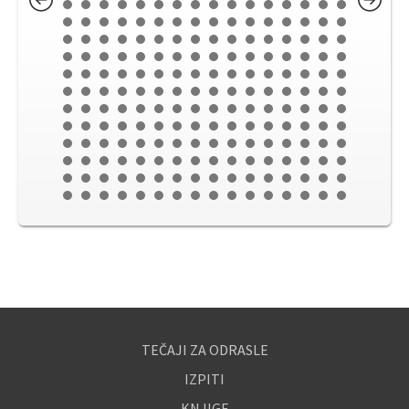
TEČAJI ZA ODRASLE
IZPITI
KNJIGE