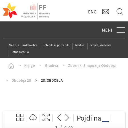
KONTAK
I
ENG
MENI
KNJIGE:
Predstavitev
Učbeniki in priročniki
Gradiva
Stopenjska berila
Letna poročila
Homepage
Knjige
Gradiva
Zborniki Simpozija Obdobja
Obdobja 28
28. OBDOBJA
Pojdi na