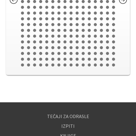
TEČAJI ZA ODRASLE
IZPITI
KNJIGE