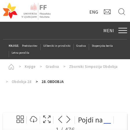
KONTAK
I
ENG
MENI
KNJIGE:
Predstavitev
Učbeniki in priročniki
Gradiva
Stopenjska berila
Letna poročila
Homepage
Knjige
Gradiva
Zborniki Simpozija Obdobja
Obdobja 28
28. OBDOBJA
Pojdi na