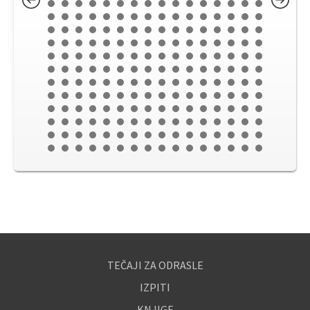
TEČAJI ZA ODRASLE
IZPITI
KNJIGE