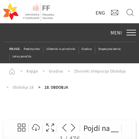
KONTAK
I
ENG
MENI
KNJIGE:
Predstavitev
Učbeniki in priročniki
Gradiva
Stopenjska berila
Letna poročila
Homepage
Knjige
Gradiva
Zborniki Simpozija Obdobja
Obdobja 28
28. OBDOBJA
Pojdi na