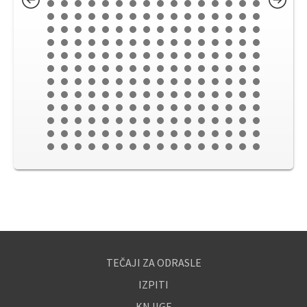
TEČAJI ZA ODRASLE
IZPITI
KNJIGE