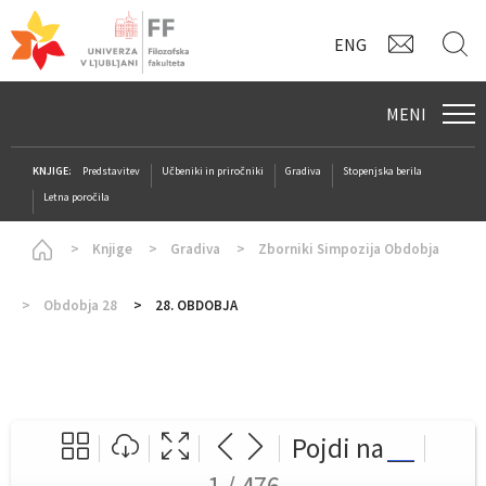
KONTAK
I
ENG
MENI
KNJIGE:
Predstavitev
Učbeniki in priročniki
Gradiva
Stopenjska berila
Letna poročila
Homepage
Knjige
Gradiva
Zborniki Simpozija Obdobja
Obdobja 28
28. OBDOBJA
Pojdi na