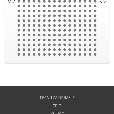
TEČAJI ZA ODRASLE
IZPITI
KNJIGE