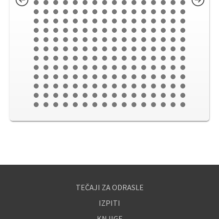
TEČAJI ZA ODRASLE
IZPITI
KNJIGE