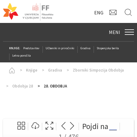
KONTAK
I
ENG
MENI
KNJIGE:
Predstavitev
Učbeniki in priročniki
Gradiva
Stopenjska berila
Letna poročila
Homepage
Knjige
Gradiva
Zborniki Simpozija Obdobja
Obdobja 28
28. OBDOBJA
Pojdi na