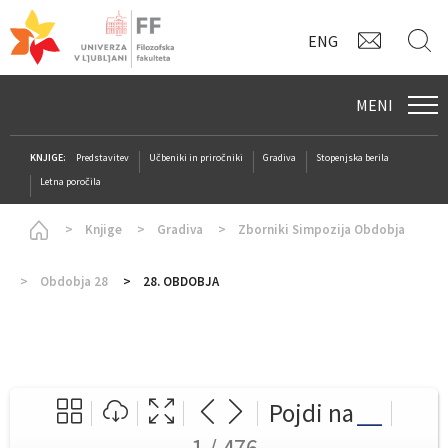
KONTAK
I
ENG
MENI
KNJIGE:
Predstavitev
Učbeniki in priročniki
Gradiva
Stopenjska berila
Letna poročila
Homepage
Knjige
Gradiva
Zborniki Simpozija Obdobja
Obdobja 28
28. OBDOBJA
Pojdi na