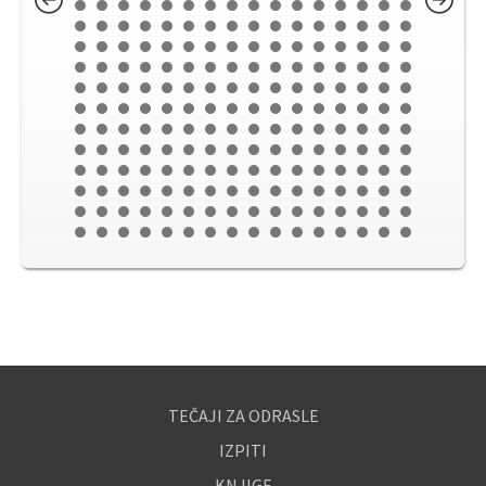
TEČAJI ZA ODRASLE
IZPITI
KNJIGE